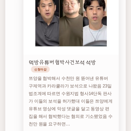
먹방 유튜버 협박 사건 보석 석방
신청마감
쯔양을 협박해서 수천만 원 뜯어낸 유튜버
구제역과 카라큘라가 보석으로 나왔음 23일
법조계에 따르면 수원지법 형사14단독 판사
가 이들의 보석을 허가했대 이들은 쯔양에게
유튜브 영상에 악성 댓글을 달고 동영상 편
집을 해서 협박했다는 혐의로 기소됐었음 수
천만 원을 요구하면…