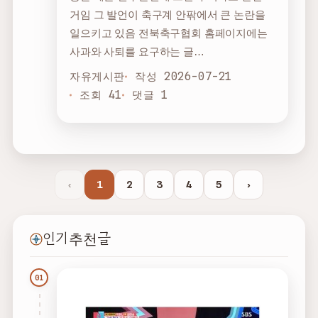
거임 그 발언이 축구계 안팎에서 큰 논란을
일으키고 있음 전북축구협회 홈페이지에는
사과와 사퇴를 요구하는 글…
자유게시판
작성 2026-07-21
조회 41
댓글 1
‹
1
2
3
4
5
›
인기 추천글
01