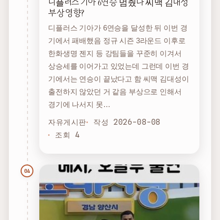
디플러스 기아 6연승 멈췄다 씨맥 김대성
부상 영향?
디플러스 기아가 6연승을 달성한 뒤 이번 경
기에서 패배했음 정규 시즌 3라운드 이후로
한화생명 젠지 등 강팀들을 꾸준히 이겨서
상승세를 이어가고 있었는데 그런데 이번 경
기에서는 연승이 끝났다고 함 씨맥 김대성이
출전하지 않았던 거 같음 부상으로 인해서
경기에 나서지 못…
자유게시판
작성 2026-08-08
조회 4
04