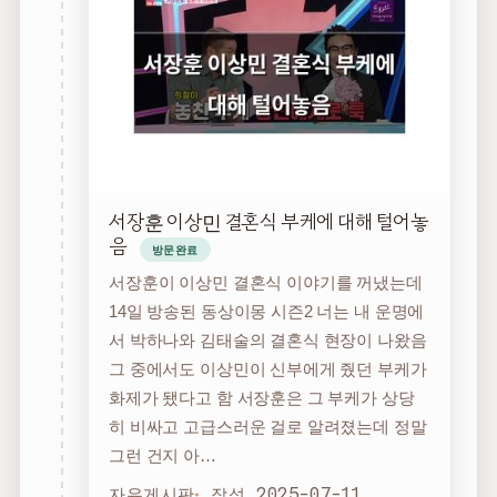
서장훈 이상민 결혼식 부케에 대해 털어놓
음
방문완료
서장훈이 이상민 결혼식 이야기를 꺼냈는데
14일 방송된 동상이몽 시즌2 너는 내 운명에
서 박하나와 김태술의 결혼식 현장이 나왔음
그 중에서도 이상민이 신부에게 줬던 부케가
화제가 됐다고 함 서장훈은 그 부케가 상당
히 비싸고 고급스러운 걸로 알려졌는데 정말
그런 건지 아…
자유게시판
작성 2025-07-11