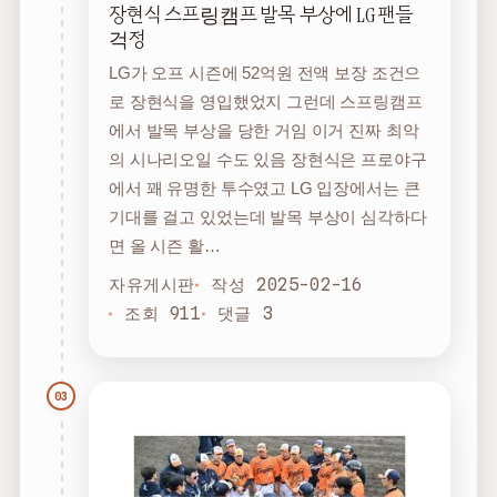
장현식 스프링캠프 발목 부상에 LG 팬들
걱정
LG가 오프 시즌에 52억원 전액 보장 조건으
로 장현식을 영입했었지 그런데 스프링캠프
에서 발목 부상을 당한 거임 이거 진짜 최악
의 시나리오일 수도 있음 장현식은 프로야구
에서 꽤 유명한 투수였고 LG 입장에서는 큰
기대를 걸고 있었는데 발목 부상이 심각하다
면 올 시즌 활…
자유게시판
작성 2025-02-16
조회 911
댓글 3
03