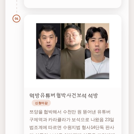
04
먹방 유튜버 협박 사건 보석 석방
신청마감
쯔양을 협박해서 수천만 원 뜯어낸 유튜버
구제역과 카라큘라가 보석으로 나왔음 23일
법조계에 따르면 수원지법 형사14단독 판사