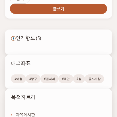
글쓰기
인기 항로 (5)
태그 좌표
#여행
#항구
#갤러리
#해안
#섬
공지사항
목적지 트리
자유게시판